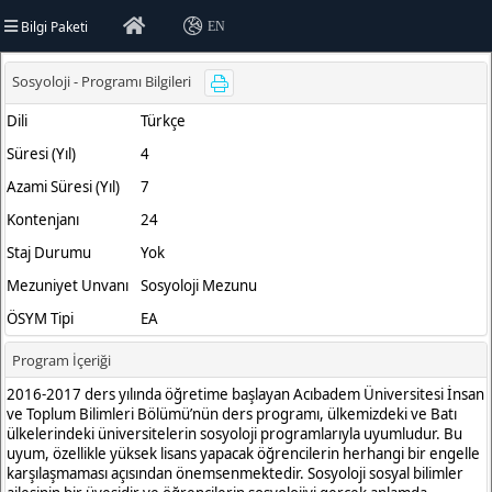
Bilgi Paketi
EN
versitesi